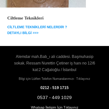
Ciltleme Teknikleri
CİLTLEME TEKNİKLERİ NELERDİR ?
DETAYLI BİLGİ >>>
Alemdar mah.Bab_ı ali caddesi. Başmuhasip
sokak.
Ressam Nurettin Çetiner iş hanı no 12/6
kat:2
Cağaloğlu / İstanbul
Bilgi için Lütfen Telefon Numaralarımızı Tıklayınız
0212 - 519 1715
0537 - 449 1029
Whatsap İletişim İçin Tıklayınız