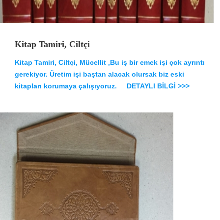
Kitap Tamiri, Ciltçi
Kitap Tamiri, Ciltçi, Mücellit ,Bu iş bir emek işi çok ayrıntı
gerekiyor. Üretim işi baştan alacak olursak biz eski
kitapları korumaya çalışıyoruz.
DETAYLI BİLGİ >>>