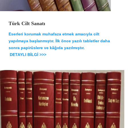
Türk Cilt Sanatı
Eserleri korumak muhafaza etmek amacıyla cilt
yapılmaya başlanmıştır. İlk önce yazılı tabletler daha
sonra papirüslere ve kâğıda yazılmıştır.
DETAYLI BİLGİ >>>